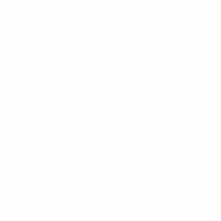
Werkstatt / Showroom
Baxess
Geissbüelstrasse 4
8604 Volketswil
info@baxess.ch
ine Marke von
Schreinerei Bartlome AG
und
Bartlome Design