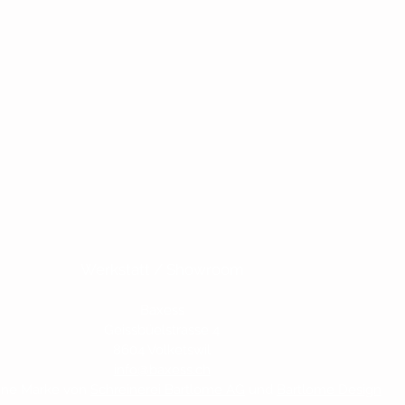
Werkstatt / Showroom
Baxess
Geissbüelstrasse 4
8604 Volketswil
info@baxess.ch
ine Marke von
Schreinerei Bartlome AG
und
Bartlome Design