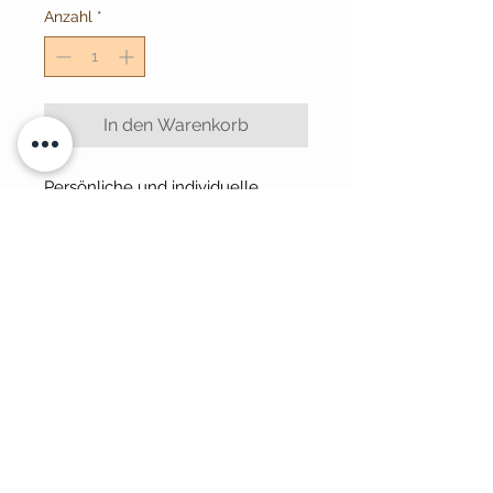
Anzahl
*
In den Warenkorb
Persönliche und individuelle
Gravur auf Weinflasche
=> Abbildung als Beispiel
Werkstatt / Showroom
Baxess
Geissbüelstrasse 4
8604 Volketswil
info@baxess.ch
Baxess eine Marke von